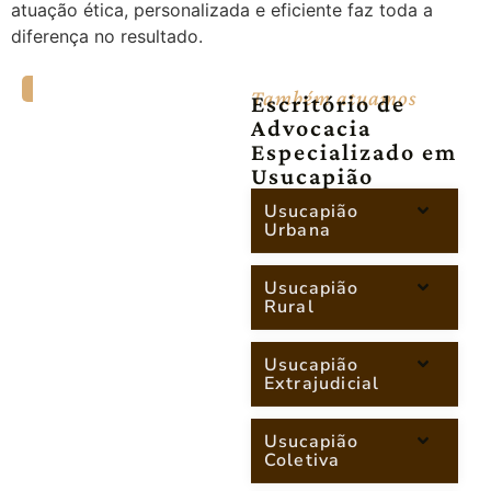
atuação ética, personalizada e eficiente faz toda a
diferença no resultado.
Também atuamos
Escritório de
Advocacia
Especializado em
Usucapião
Usucapião
Urbana
Usucapião
Rural
Usucapião
Extrajudicial
Usucapião
Coletiva