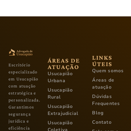
LINKS
ÁREAS DE
ÚTEIS
Escritório
ATUAÇÃO
Quem somos
especializado
Usucapião
em Usucapião
Áreas de
Urbana
com atuação
atuação
Usucapião
estratégica e
Dúvidas
Rural
personalizada.
Frequentes
Usucapião
Garantimos
Blog
Extrajudicial
segurança
jurídica e
Contato
Usucapião
eficiência
Coletiva