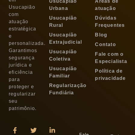
Usucapião
Áreas de
Usucapião
Urbana
atuação
com
Usucapião
Dúvidas
atuação
Rural
Frequentes
estratégica
Usucapião
Blog
e
Extrajudicial
personalizada.
Contato
Garantimos
Usucapião
Fale com o
segurança
Coletiva
Especialista
jurídica e
Usucapião
Política de
eficiência
Familiar
privacidade
para
Regularização
proteger e
Fundiária
regularizar
seu
patrimônio.
Fale