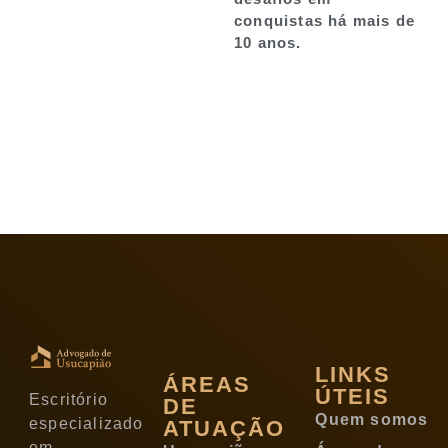
conquistas há mais de
10 anos.
LINKS
ÁREAS
ÚTEIS
Escritório
DE
Quem somos
especializado
ATUAÇÃO
em