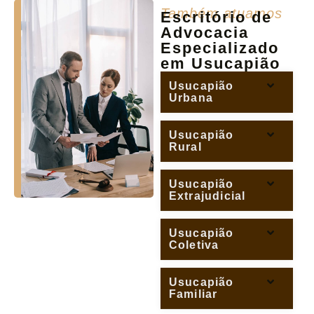
Também atuamos
Escritório de
Advocacia
Especializado
em Usucapião
Usucapião
Urbana
Usucapião
Rural
Usucapião
Extrajudicial
Usucapião
Coletiva
Usucapião
Familiar