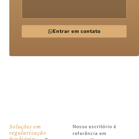
Entrar em contato
Soluções em
Nosso escritório é
regularização
referência em
fundiária