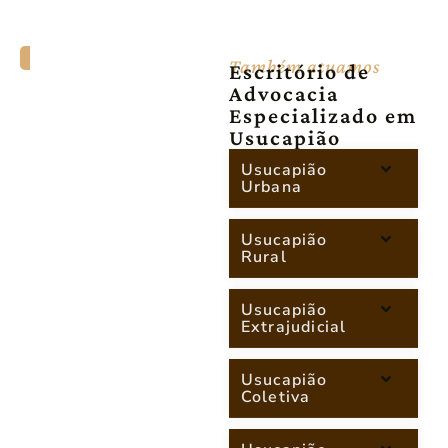
Também atuamos
Escritório de
Advocacia
Especializado em
Usucapião
Usucapião
Urbana
Usucapião
Rural
Usucapião
Extrajudicial
Usucapião
Coletiva