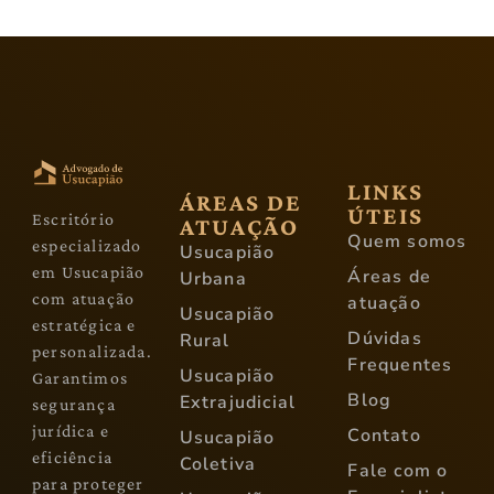
LINKS
ÁREAS DE
ÚTEIS
Escritório
ATUAÇÃO
Quem somos
especializado
Usucapião
em Usucapião
Áreas de
Urbana
com atuação
atuação
Usucapião
estratégica e
Dúvidas
Rural
personalizada.
Frequentes
Usucapião
Garantimos
Blog
Extrajudicial
segurança
jurídica e
Contato
Usucapião
eficiência
Coletiva
Fale com o
para proteger