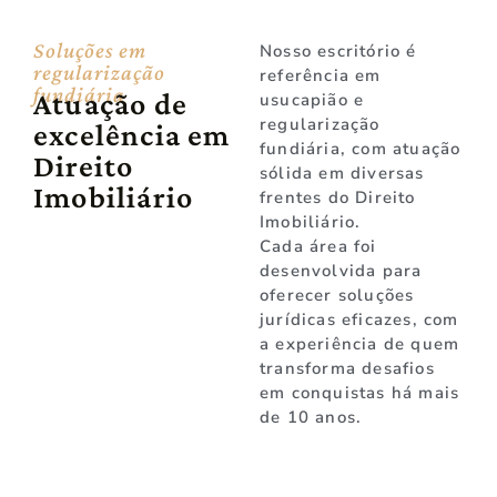
Soluções em
Nosso escritório é
regularização
referência em
fundiária
Atuação de
usucapião e
regularização
excelência em
fundiária, com atuação
Direito
sólida em diversas
Imobiliário
frentes do Direito
Imobiliário.
Cada área foi
desenvolvida para
oferecer soluções
jurídicas eficazes, com
a experiência de quem
transforma desafios
em conquistas há mais
de 10 anos.