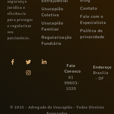
Blog
Extrajudicial
segurança
jurídica e
Contato
Usucapião
eficiência
Coletiva
Fale com o
para proteger
Especialista
Usucapião
e regularizar
Familiar
Política de
seu
privacidade
Regularização
patrimônio.
Fundiária
Fale
Endereço
Conosco
Brasília
61
- DF
99803-
1020
© 2025 -
Advogado de Usucapião
- Todos Direitos
Reservados