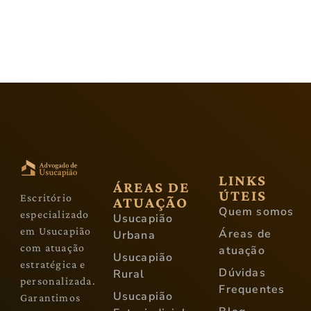
LINKS
ÁREAS DE
ÚTEIS
Escritório
ATUAÇÃO
Quem somos
especializado
Usucapião
em Usucapião
Áreas de
Urbana
com atuação
atuação
Usucapião
estratégica e
Dúvidas
Rural
personalizada.
Frequentes
Usucapião
Garantimos